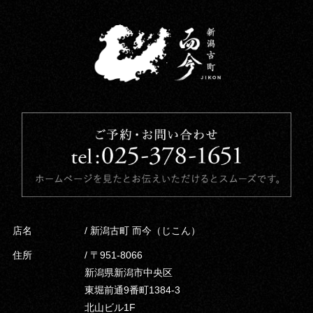
店名
/ 新潟古町 而今（じこん）
住所
/ 〒951-8066
新潟県新潟市中央区
東堀前通9番町1384-3
北山ビル1F