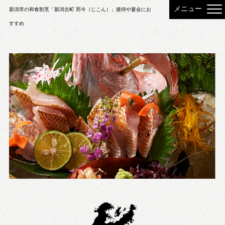
新潟市の和食割烹「新潟古町 而今（じこん）」接待や宴会にお
すすめ