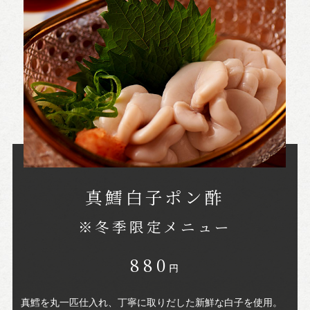
真鱈白子ポン酢
※冬季限定メニュー
880
円
真鱈を丸一匹仕入れ、丁寧に取りだした新鮮な白子を使用。