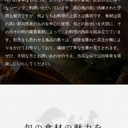
なシーンでご利用いただいています。居心地の良い洗練された空
間も魅力ですが、何よりもお料理の上質さは格別です。食材は質
の高い新潟県産のものを中心に使用。旬との出合いを大切に、そ
の日その時の厳選素材によって、お料理の内容を組み立てていま
す。割烹をも思わせる逸品の数々は、経験を重ねた店主が腕によ
りをかけてお作りしており、繊細で丁寧な仕事が見てとれます。
ぜひ、大切な方とお誘いあわせのうえ、当店ならではの味覚を堪
能しにいらしてください。
旬の食材の魅力を