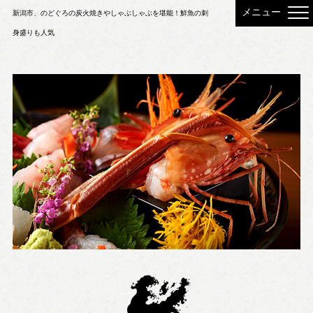
新潟市、のどぐろの炭火焼きやしゃぶしゃぶを堪能！鮮魚の刺
身盛りも人気