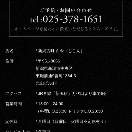
店名
/ 新潟古町 而今（じこん）
住所
/ 〒951-8066
新潟県新潟市中央区
東堀前通9番町1384-3
北山ビル1F
アクセス
/ JR各線「新潟駅」万代口より車で6分
営業時間
/ 18:00～24:00
（料理L.O.23:30 ドリンクL.O.23:30）
定休日
/ 月曜日（日曜日、火曜日不定休有り）
クレジットカ
/ 各種可