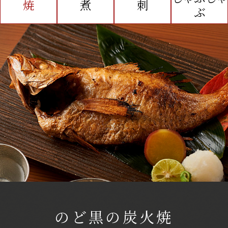
焼
煮
刺
ぶ
のど黒の炭火焼