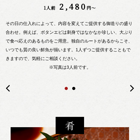
2,480
1人前
円～
その日の仕入れによって、内容を変えてご提供する御造りの盛り
合わせ。例えば、ボタンエビは刺身ではなかなか珍しい、大ぶり
す
素
で食べ応えのあるものをご用意。独自のルートがあるからこそ、
加
め
いつでも質の良い鮮魚が揃います。1人ずつご提供することもで
然
減
きますので、気軽にご相談ください。
と
※写真は3人前です。
肴